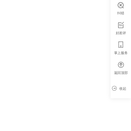
纠错
好差评
掌上服务
返回顶部
收起