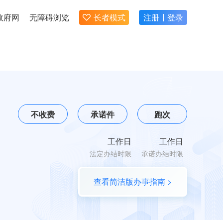
政府网
无障碍浏览
长者模式
注册
登录
不收费
承诺件
跑次
工作日
工作日
法定办结时限
承诺办结时限
查看简洁版办事指南 >