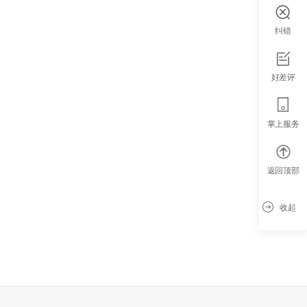
纠错
好差评
掌上服务
返回顶部
收起