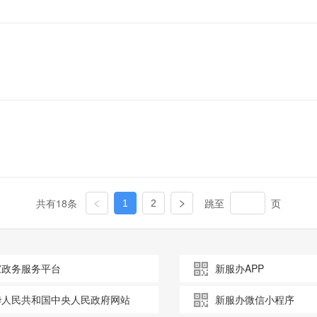
共有18条
跳至
页
1
2
家政务服务平台
新服办APP
华人民共和国中央人民政府网站
新服办微信小程序