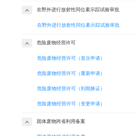
在野外进行放射性同位素示踪试验审批
在野外进行放射性同位素示踪试验审批
危险废物经营许可
危险废物经营许可（首次申请）
危险废物经营许可（重新申请）
危险废物经营许可（到期换证）
危险废物经营许可（变更申请）
固体废物跨省利用备案