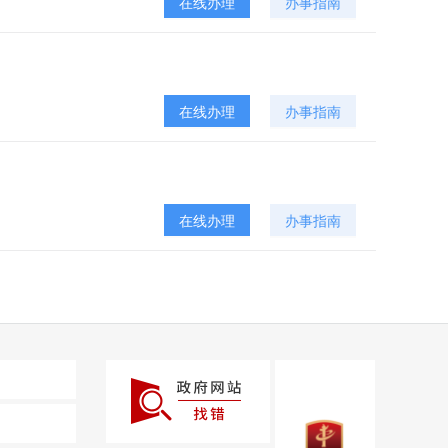
在线办理
办事指南
在线办理
办事指南
在线办理
办事指南