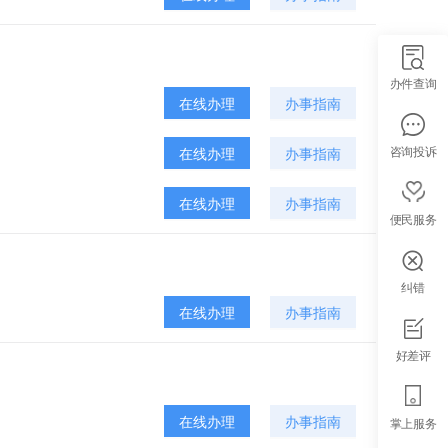
办件查询
在线办理
办事指南
咨询投诉
在线办理
办事指南
在线办理
办事指南
便民服务
纠错
在线办理
办事指南
好差评
在线办理
办事指南
掌上服务