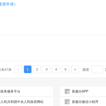
变更申请）
共有47条
跳至
1
2
3
4
5
家政务服务平台
新服办APP
华人民共和国中央人民政府网站
新服办微信小程序