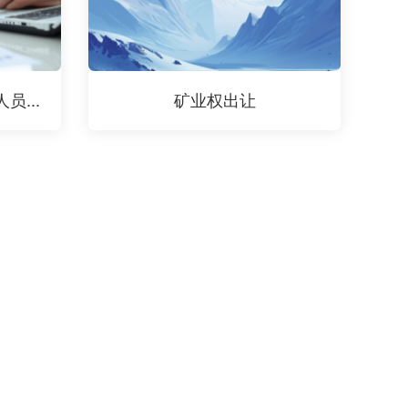
...
矿业权出让