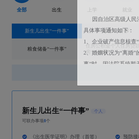
全部
出生
上学
就业
因自治区高级人民法
新生儿出生“一件事”
退休“一件事”
具体事项通知如下：
1、企业破产信息核查
住房公积金个人住房贷
粮食储备“一件事”
房“一件事”
2、婚姻状况为“离婚
事”时，因法院系统暂
婚判决书，确保材料
上述业务恢复时间
解！
新生儿出生“一件事”
个人
可联办事项
8
个
《出生医学证明》办理（首签）
预防接