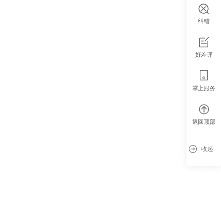
纠错
好差评
掌上服务
返回顶部
收起