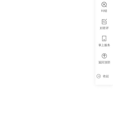
纠错
好差评
掌上服务
返回顶部
收起