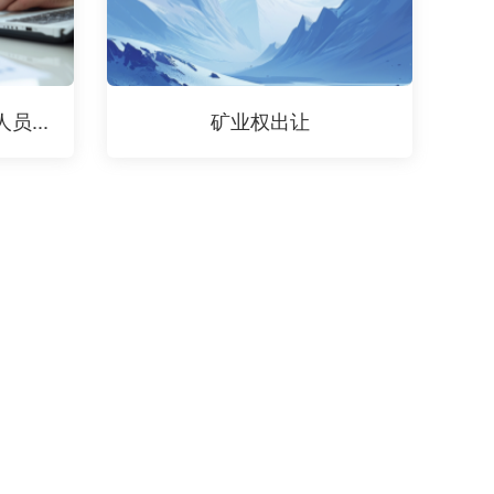
...
矿业权出让