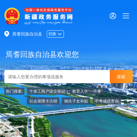
焉耆回族自治县
切换
焉耆回族自治县欢迎您
热门搜索:
个体工商户设立登记
教育入学“一件事”
社会保障卡注销
独生子女补贴
中考成绩查询