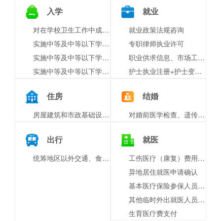
入学
就业
对在学校卫生工作中成绩显著的单位或者个人的表彰奖励
就业政策法规咨询
实施中等及中等以下学历教育、学前教育、自学考试助学及其他文化教育的学校设立审批
专职律师执业许可
实施中等及中等以下学历教育、学前教育、自学考试助学及其他文化教育的学校变更审批
职业供求信息、市场工资指导价位信息和职业培训信息发布
实施中等及中等以下学历教育、学前教育、自学考试助学及其他文化教育的学校终止审批
护士执业注册+护士变更注册
住房
结婚
房屋建筑和市政基础设施工程竣工验收备案
对婚前医学检查、遗传病诊断和产前诊断结果有异议的医学技术鉴定
出行
就医
统筹地区以外交通、食宿费申领
工伤医疗（康复）费用申报
异地居住就医申请确认
基本医疗保险参保人员享受门诊慢特病病种待遇认定
其他临时外出就医人员备案
生育医疗费支付