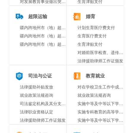
对发展教育事业做出突出贡献的奖励
生育津贴支付
超限运输
婚育
疆内跨地州市（地）超限（超重）运输车辆行驶公路的审批（初次申请）
计划生育医疗费支付
疆内跨地州市（地）超限（超重）运输车辆行驶公路的审批（车辆变更）
生育医疗费支付
疆内跨地州市（地）超限（超重）运输车辆行驶公路的审批（申请延续）
生育津贴支付
对婚前医学检查、遗传病诊断和产前诊断结果有异议的医学技术鉴定
法律援助律师工作证颁发
司法与公证
教育就业
法律援助补贴发放
对在学校卫生工作中成绩显著的单位或者个人的表彰奖励
就业政策法规咨询
就业政策法规咨询
司法鉴定机构及其分支机构名称预核
实施中等及中等以下学历教育、学前教育、自学考试助学及其他文化教育的学校设立审批
法律职业资格认定
实施专科教育的高等学校和其他高等教育机构的变更审批
法律援助律师工作证颁发
实施中等及中等以下学历教育、学前教育、自学考试助学及其他文化教育的学校终止审批