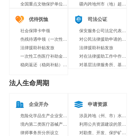
全国重点文物保护单位、省级及以下文物保护单位（含省级水下文物保护单位、水下文物保护区）的认定
疆内跨地州市（地）超限（超重）运输车辆行驶公路的审批（车辆变更）
优待抚恤
司法公证
社会保障卡申领
保安服务公司法定代表人变更许可
伤残待遇申领（一次性伤残补助金、伤残津贴和生活护理费）
对公民法律援助申请的审批
法律援助补贴发放
法律援助补贴发放
一次性工伤医疗补助金申请
对在法律援助工作中作出突出贡献的组织和个人进行表彰奖励
稳岗返还（稳岗补贴）申领
对基层法律服务所、基层法律服务工作者进行表彰奖励
法人生命周期
企业开办
申请资源
危险化学品生产企业安全生产许可（变更主要负责人、企业名称、注册地址申请）
涉及跨地（州、市）水资源配置调整的项目及大中型水库项目核准
境内第二类医疗器械产品变更注册
利用公共资源建设的景区门票价格及景区内交通运输服务价格
律师事务所分所设立
对勘查、开发、保护矿产资源和进行科学技术研究的奖励