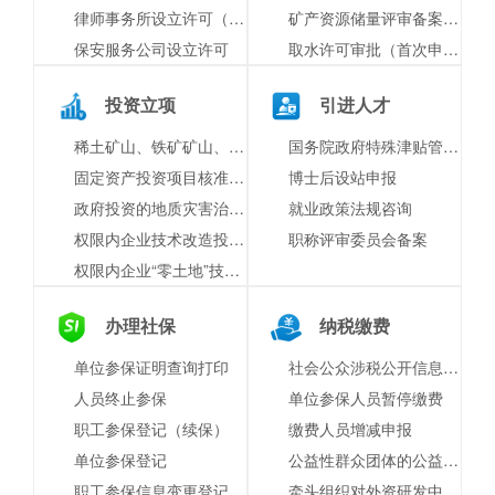
律师事务所设立许可（合伙所）
矿产资源储量评审备案（原名称：矿产资源储量评审备案与储量登记核准）
保安服务公司设立许可
取水许可审批（首次申请）
投资立项
引进人才
稀土矿山、铁矿矿山、有色矿山企业投资项目核准及稀土冶炼分离、稀土深加工企业投资项目核准
国务院政府特殊津贴管理发放
固定资产投资项目核准（含国发〔2016〕72号文件规定的外商投资项目）（权限内企业技术改造投资项目）
博士后设站申报
政府投资的地质灾害治理工程竣工验收
就业政策法规咨询
权限内企业技术改造投资项目备案（非零土地）
职称评审委员会备案
权限内企业“零土地”技术改造投资项目承诺备案
办理社保
纳税缴费
单位参保证明查询打印
社会公众涉税公开信息查询
人员终止参保
单位参保人员暂停缴费
职工参保登记（续保）
缴费人员增减申报
单位参保登记
公益性群众团体的公益性捐赠税前扣除资格认定
职工参保信息变更登记
牵头组织对外资研发中心采购设备免、退税资格进行审核认定