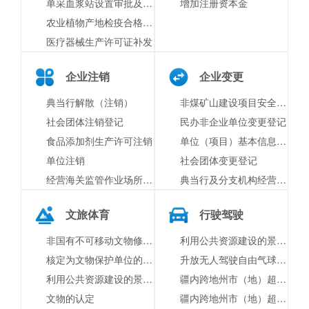
单采血浆站设置审批及许可证核发（注册）
增加注册资本金
农业植物产地检疫合格证签发
医疗器械生产许可证补发
企业注销
企业变更
典当行解散（注销）
非煤矿山建设项目安全设施重大变更设计
社会团体注销登记
民办非企业单位变更登记
食品添加剂生产许可注销
单位（项目）基本信息变更
单位注销
社会团体变更登记
经营海关监管作业场所企业注销
典当行及分支机构经营地址变更
文旅体育
行驶驾驶
非国有不可移动文物修缮资金给付
利用公共资源建设的景区门票价格及景区内交通运输服务价格
核定为文物保护单位的属于国家所有的纪念建筑物或者古建筑改变用途审批
升放无人驾驶自由气球、系留气球单位资质认定
利用公共资源建设的景区门票价格及景区内交通运输服务价格
疆内跨地州市（地）超限（超重）运输车辆行驶公路的审批（申请延续）
文物的认定
疆内跨地州市（地）超限（超重）运输车辆行驶公路的审批（初次申请）