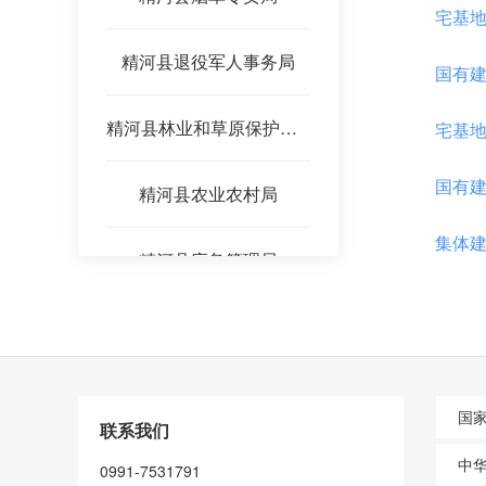
宅基
精河县退役军人事务局
国有
精河县林业和草原保护服务中心
宅基
国有
精河县农业农村局
集体
精河县应急管理局
生鲜乳收
精河县水利局
生鲜
精河县司法局
种畜禽生
国
联系我们
精河县文化体育广播电视和旅游局
中
0991-7531791
种畜