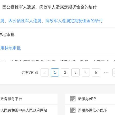
、因公牺牲军人遗属、病故军人遗属定期抚恤金的给付
遗属、因公牺牲军人遗属、病故军人遗属定期抚恤金的给付
林地审批
使用林地审批
共有791条
1
2
3
4
5
•••
开发、保护矿产资源和进行科学技术研究的奖励
家政务服务平台
新服办APP
查、开发、保护矿产资源和进行科学技术研究的奖励
华人民共和国中央人民政府网站
新服办微信小程序