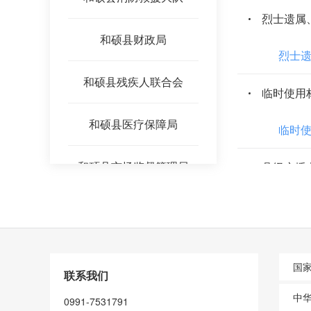
烈士遗属
和硕县财政局
烈士
和硕县残疾人联合会
临时使用
和硕县医疗保障局
临时
和硕县市场监督管理局
和硕县教育和科学技术局
对勘查、
和硕县水利局
国
联系我们
对勘
和硕县应急管理局
中
0991-7531791