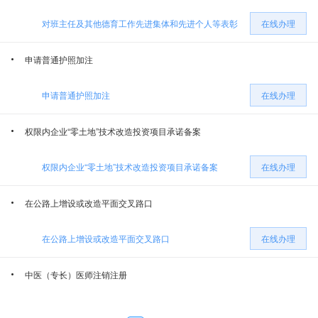
对班主任及其他德育工作先进集体和先进个人等表彰
在线办理
精河县自然资源局
精河县卫生和健康委员会
申请普通护照加注
精河县商务和工业信息化局
精河县医疗保障局
申请普通护照加注
在线办理
精河县公安局
精河县教育局
权限内企业“零土地”技术改造投资项目承诺备案
精河县交通运输局
权限内企业“零土地”技术改造投资项目承诺备案
在线办理
在公路上增设或改造平面交叉路口
在公路上增设或改造平面交叉路口
在线办理
中医（专长）医师注销注册
中医（专长）医师注销注册
在线办理