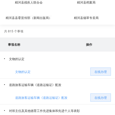
精河县残疾人联合会
精河县档案局
精河县县委宣传部（新闻出版局）
精河县烟草专卖局
共 815 个事项
精河县退役军人事务局
精河县林业和草原保护服务中心
事项名称
操作
精河县农业农村局
精河县应急管理局
文物的认定
精河县司法局
精河县市场监督管理局
文物的认定
在线办理
精河县文化体育广播电视和旅游局
精河县住房和城乡建设局
道路旅客运输车辆《道路运输证》配发
精河县水利局
精河县民政局
道路旅客运输车辆《道路运输证》配发
在线办理
精河县发展和改革委员会
精河县人力资源和社会保障局
对班主任及其他德育工作先进集体和先进个人等表彰