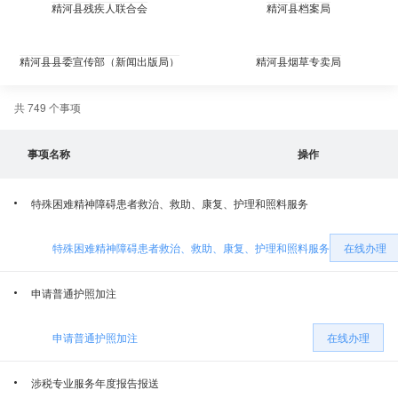
精河县残疾人联合会
精河县档案局
精河县县委宣传部（新闻出版局）
精河县烟草专卖局
共 749 个事项
精河县退役军人事务局
精河县林业和草原保护服务中心
事项名称
操作
精河县农业农村局
精河县应急管理局
特殊困难精神障碍患者救治、救助、康复、护理和照料服务
精河县司法局
精河县市场监督管理局
特殊困难精神障碍患者救治、救助、康复、护理和照料服务
在线办理
精河县文化体育广播电视和旅游局
精河县住房和城乡建设局
申请普通护照加注
精河县水利局
精河县民政局
申请普通护照加注
在线办理
精河县发展和改革委员会
精河县人力资源和社会保障局
涉税专业服务年度报告报送