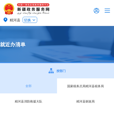
精河县
切换
就近办清单
按部门
全部
国家税务总局精河县税务局
精河县消防救援大队
精河县财政局