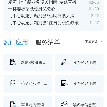
场”直播惠民...
精河县“户籍业务便民指南”专题直播
02-26
——让户...
一杯姜枣茶既暖身又暖心
01-30
【中心动态】精河县“惠民补贴大揭
12-12
秘”专题直...
【中心动态】精河县“住房公积金政策
11-07
改革”解...
热门应用
服务清单
查看更多
新疆S级滑雪...
收养登记证信...
药品经营许可...
收养登记证信...
零售药店查询
黑名单信息查...